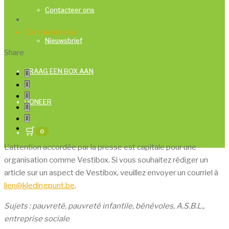
Contacteer ons
Dans la presse
Nieuwsbrief
Share
VRAAG EEN BOX AAN



DONEER


🛒
0
L’attention accordée par la presse est capitale pour une
organisation comme Vestibox. Si vous souhaitez rédiger un
article sur un aspect de Vestibox, veuillez envoyer un courriel à
lien@kledingpunt.be
.
Sujets : pauvreté, pauvreté infantile, bénévoles, A.S.B.L.,
entreprise sociale