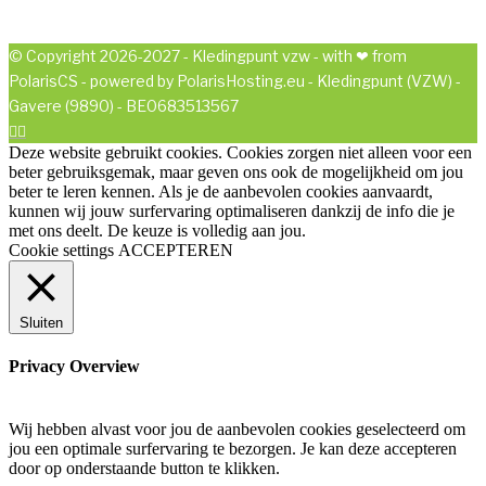
© Copyright 2026-2027 - Kledingpunt vzw - with ❤ from
PolarisCS - powered by PolarisHosting.eu - Kledingpunt (VZW) -
Gavere (9890) - BE0683513567


Deze website gebruikt cookies. Cookies zorgen niet alleen voor een
beter gebruiksgemak, maar geven ons ook de mogelijkheid om jou
beter te leren kennen. Als je de aanbevolen cookies aanvaardt,
kunnen wij jouw surfervaring optimaliseren dankzij de info die je
met ons deelt. De keuze is volledig aan jou.
Cookie settings
ACCEPTEREN
Sluiten
Privacy Overview
Wij hebben alvast voor jou de aanbevolen cookies geselecteerd om
jou een optimale surfervaring te bezorgen. Je kan deze accepteren
door op onderstaande button te klikken.